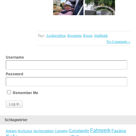
Tags:
Aschersleben
,
Rosarium
,
Rosen
,
Stadtpark
No Comments »
Username
Password
Remember Me
Schlagwörter
Fahrwerk
Constantin
Fazana
Anklam
ArchLinux
Aschersleben
Camping