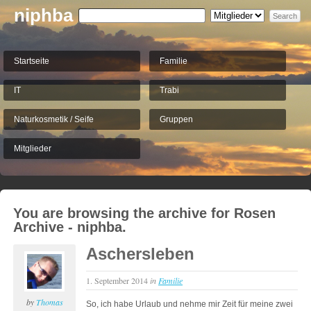
niphba
Startseite
Familie
IT
Trabi
Naturkosmetik / Seife
Gruppen
Mitglieder
You are browsing the archive for Rosen
Archive - niphba.
Aschersleben
1. September 2014
in
Familie
by
Thomas
So, ich habe Urlaub und nehme mir Zeit für meine zwei