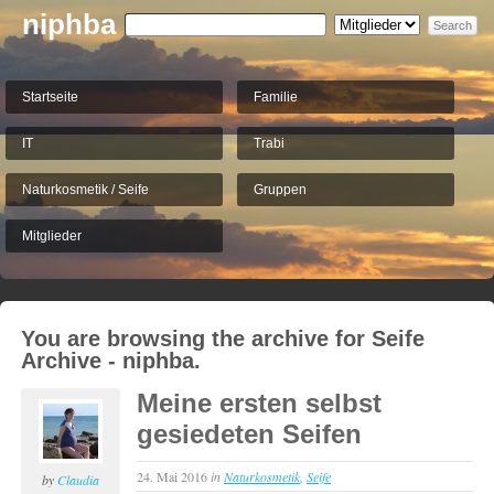
niphba
Startseite
Familie
IT
Trabi
Naturkosmetik / Seife
Gruppen
Mitglieder
You are browsing the archive for Seife
Archive - niphba.
Meine ersten selbst
gesiedeten Seifen
24. Mai 2016
in
Naturkosmetik
,
Seife
by
Claudia