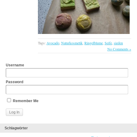
Tags:
Avocado
,
Naturkosmetik
,
Ringelblume
,
Seife
,
sieden
No Comments »
Username
Password
Remember Me
Schlagwörter