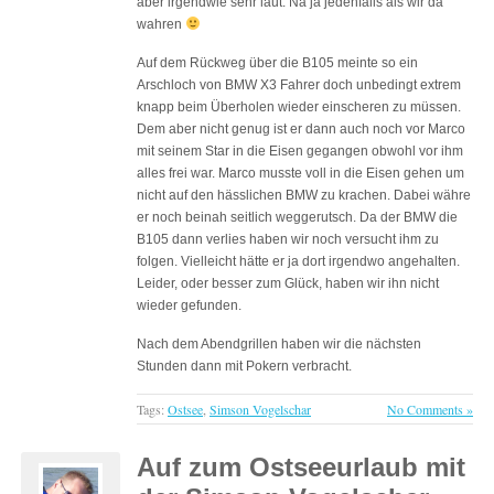
aber irgendwie sehr laut. Na ja jedenfalls als wir da
wahren
Auf dem Rückweg über die B105 meinte so ein
Arschloch von BMW X3 Fahrer doch unbedingt extrem
knapp beim Überholen wieder einscheren zu müssen.
Dem aber nicht genug ist er dann auch noch vor Marco
mit seinem Star in die Eisen gegangen obwohl vor ihm
alles frei war. Marco musste voll in die Eisen gehen um
nicht auf den hässlichen BMW zu krachen. Dabei währe
er noch beinah seitlich weggerutsch. Da der BMW die
B105 dann verlies haben wir noch versucht ihm zu
folgen. Vielleicht hätte er ja dort irgendwo angehalten.
Leider, oder besser zum Glück, haben wir ihn nicht
wieder gefunden.
Nach dem Abendgrillen haben wir die nächsten
Stunden dann mit Pokern verbracht.
Tags:
Ostsee
,
Simson Vogelschar
No Comments »
Auf zum Ostseeurlaub mit