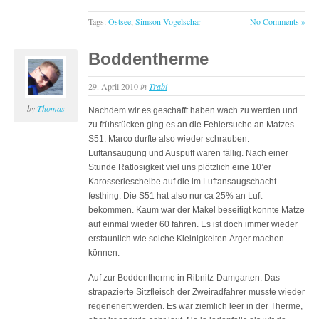
Tags:
Ostsee
,
Simson Vogelschar
No Comments »
Boddentherme
29. April 2010
in
Trabi
by
Thomas
Nachdem wir es geschafft haben wach zu werden und
zu frühstücken ging es an die Fehlersuche an Matzes
S51. Marco durfte also wieder schrauben.
Luftansaugung und Auspuff waren fällig. Nach einer
Stunde Ratlosigkeit viel uns plötzlich eine 10’er
Karosseriescheibe auf die im Luftansaugschacht
festhing. Die S51 hat also nur ca 25% an Luft
bekommen. Kaum war der Makel beseitigt konnte Matze
auf einmal wieder 60 fahren. Es ist doch immer wieder
erstaunlich wie solche Kleinigkeiten Ärger machen
können.
Auf zur Boddentherme in Ribnitz-Damgarten. Das
strapazierte Sitzfleisch der Zweiradfahrer musste wieder
regeneriert werden. Es war ziemlich leer in der Therme,