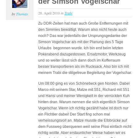
der Simson Vogelschar
28. April 2010
in
Trabi
by
Thomas
Zu DDR-Zeiten hat man auch Große Entfernungen mit
den Simmies bewältigt. Warum also nicht heute auch
noch? Das war jedenfalls der Ursprungsgedanke der
Simson Vogelschar als mit der Planung des 5 Tage
Urlaubs begonnen wurde. Ich bin erst beim letzten
Pokerabend dazugestossen. Ersatzmotor, Werkzeug
und so weiter lässt sich dann doch im Kofferraum
besser transportieren als im Rucksack. Also bin ich mit
meinem Trabi die stilgetreue Begleitung der Vogelschar.
Um 08:00 ging es von Schönebeck gen Norden. Dabei
Marco mit seinem Star, Matze mit S51, Richard mit S51
und Hansi und meiner Wenigkeit in der verrückten Kuh
hinten dran. Warum nennen die sich eigentlich Simson
Vogelschar. Wenn ich richtig gezählt habe ist doch nur
ein Flichtier dabei! Der Start fing schon mal
verheissungsvoll an. Matze musste die Elbbrücke auf
dem Fussweg überqueren weil seine Pissi einfach nicht
richtig wollte. Aber erstaunlicher Weise haben wir es