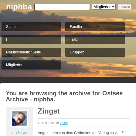
niphba
Startseite
Familie
IT
Trabi
Naturkosmetik / Seife
Gruppen
Mitglieder
You are browsing the archive for Ostsee
Archive - niphba.
Zingst
1. Mai 2010
in
Trabi
by
Thomas
Angetrieben von dem Gedanken am Vortag so viel Zeit