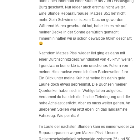
dann doch innerhalb einer Stunde bis zum Ortsausgang
Burg geschafft. Nur leider auch erstmal nicht weiter.
Eine Stunde Reparaturpause. Matzes S51 lief nicht
mehr. Sein Schwimmer ist zum Taucher geworden.
Während Marco geschraubt hat, habe ich es mir auf
meiner Decke in der Sonne gemütlich gemacht.
Immerhin hatten wir ja schon gewaltige 60km geschafft
Nachdem Matzes Pissi wieder lief ging es dann mit
einer Durchschnittsgeschwindigkeit von 45 km/h weiter.
Irgendwann bemerkte ich ein unschönes Poltern von
meiner Hinterachse wenn ich über Bodenwellen fuhr.
Ein Blick unter meine Kuh hat meine bis dahin gute
Laune doch etwas gebremmst. Die Buchsen meiner
Querlenker haben sich in Wohlgefallen aufgelöst.
Verdammt da hat sich die frische Tieferlegung und die
hohe Achslast gerächt. Aber es muss weiter gehen. An
unebenen Stellen war jetzt eben ich das langsamste
Fahrzeug. Wie peinlich!
Im Laufe der nächsten Stunden kam es immer wieder zu
Reparaturpausen wegen Matzes Pissi. Unsere
Reisegeschwindigkeit schwankte zwischen 25 und 50