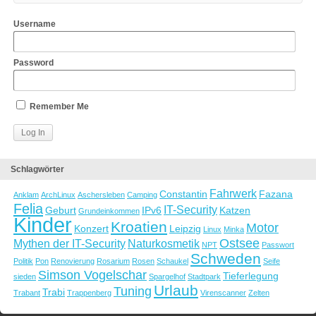
Username
Password
Remember Me
Schlagwörter
Fahrwerk
Constantin
Fazana
Anklam
ArchLinux
Aschersleben
Camping
Felia
IT-Security
Geburt
IPv6
Katzen
Grundeinkommen
Kinder
Kroatien
Motor
Konzert
Leipzig
Linux
Minka
Ostsee
Mythen der IT-Security
Naturkosmetik
NPT
Passwort
Schweden
Politik
Pon
Renovierung
Rosarium
Rosen
Schaukel
Seife
Simson Vogelschar
Tieferlegung
sieden
Spargelhof
Stadtpark
Urlaub
Tuning
Trabi
Trabant
Trappenberg
Virenscanner
Zelten