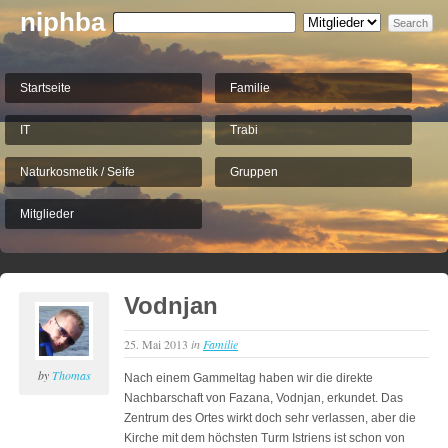
niphba
Startseite
Familie
IT
Trabi
Naturkosmetik / Seife
Gruppen
Mitglieder
Vodnjan
25. Mai 2013
in
Familie
by
Thomas
Nach einem Gammeltag haben wir die direkte
Nachbarschaft von Fazana, Vodnjan, erkundet. Das
Zentrum des Ortes wirkt doch sehr verlassen, aber die
Kirche mit dem höchsten Turm Istriens ist schon von