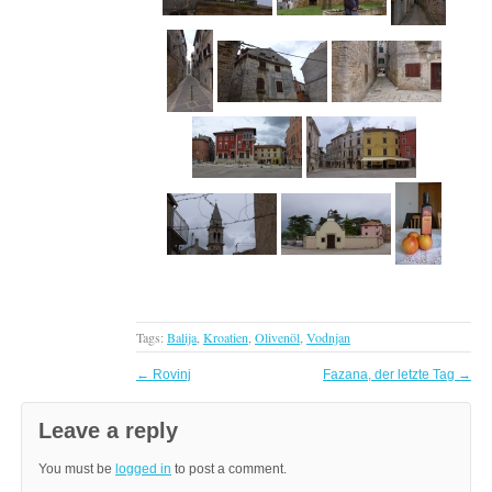
Tags:
Balija
,
Kroatien
,
Olivenöl
,
Vodnjan
←
Rovinj
Fazana, der letzte Tag
→
Leave a reply
You must be
logged in
to post a comment.