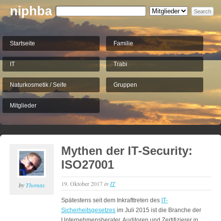
niphba
Startseite
Familie
IT
Trabi
Naturkosmetik / Seife
Gruppen
Mitglieder
Mythen der IT-Security:
ISO27001
19. Oktober 2017
in
IT
by
Thomas
Spätestens seit dem Inkrafttreten des
IT-
Sicherheitsgesetzes
im Juli 2015 ist die Branche der
Unternehmensberater, Auditoren und Zertifizierer in