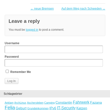
←
neue Bremsen
Auf dem Weg nach Schweden
→
Leave a reply
You must be
logged in
to post a comment.
Username
Password
Remember Me
Schlagwörter
Fahrwerk
Constantin
Fazana
Anklam
ArchLinux
Aschersleben
Camping
Felia
IT-Security
Geburt
IPv6
Katzen
Grundeinkommen