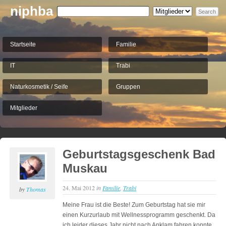
niphba
Startseite
Familie
IT
Trabi
Naturkosmetik / Seife
Gruppen
Mitglieder
Geburtstagsgeschenk Bad
Muskau
24. Mai 2012
in
Familie
,
Trabi
by
Thomas
Meine Frau ist die Beste! Zum Geburtstag hat sie mir
einen Kurzurlaub mit Wellnessprogramm geschenkt. Da
ich leider dieses Jahr nicht nach Anklam fahren konnte,